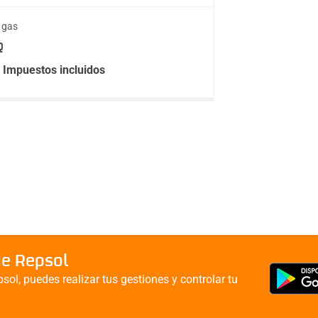
 gas
Q
Impuestos incluidos
de Repsol
sol, puedes realizar tus gestiones y controlar tu