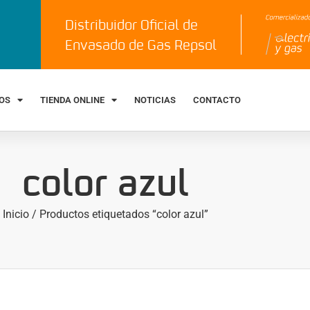
Distribuidor Oficial de
Envasado de Gas Repsol
IOS
TIENDA ONLINE
NOTICIAS
CONTACTO
color azul
Inicio
/ Productos etiquetados “color azul”