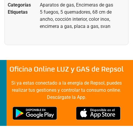
Categorías
Aparatos de gas
,
Encimeras de gas
Etiquetas
5 fuegos
,
5 quemadores
,
68 cm de
ancho
,
cocción interior
,
color inox
,
encimera a gas
,
placa a gas
,
svan
Oficina Online LUZ y GAS de Repsol
Si ya estas conectado a la energía de Repsol, puedes
realizar tus gestiones y controlar tu consumo online.
Descárgate la App.