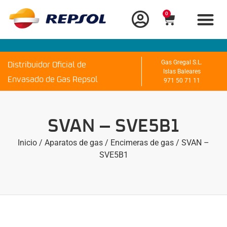
0
Distribuidor Oficial de
Gas Gregal S.L.
Islas Baleares
Envasado de Gas Repsol
971 50 71 11
SVAN – SVE5B1
Inicio
/
Aparatos de gas
/
Encimeras de gas
/ SVAN –
SVE5B1