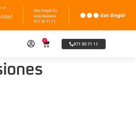
Gas Gregal S.L.
Islas Baleares
971 50 71 11
0
971 50 71 11
iones