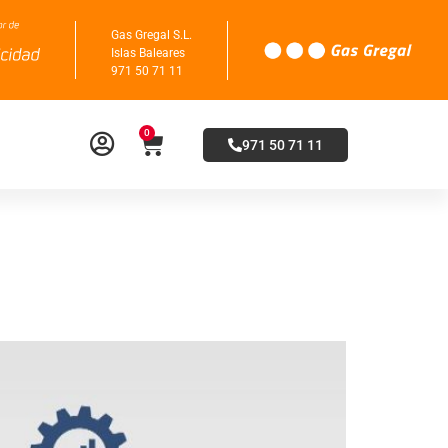
Gas Gregal S.L.
Islas Baleares
971 50 71 11
0
971 50 71 11