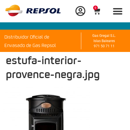
0
Distribuidor Oficial de
Gas Gregal S.L.
Islas Baleares
Envasado de Gas Repsol
971 50 71 11
estufa-interior-
provence-negra.jpg