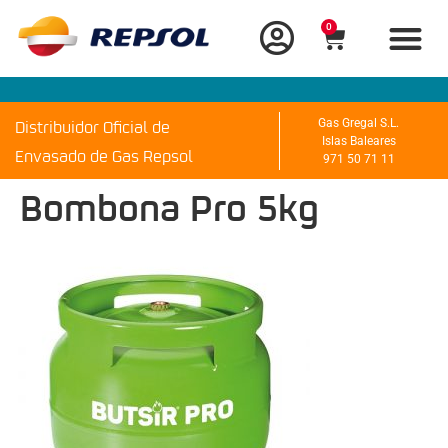
0
Distribuidor Oficial de
Gas Gregal S.L.
Islas Baleares
Envasado de Gas Repsol
971 50 71 11
Bombona Pro 5kg