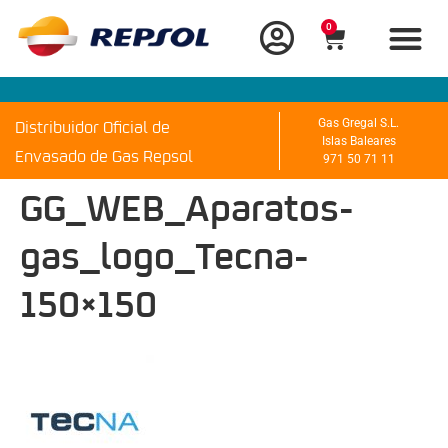
0
Distribuidor Oficial de
Gas Gregal S.L.
Islas Baleares
Envasado de Gas Repsol
971 50 71 11
GG_WEB_Aparatos-
gas_logo_Tecna-
150×150