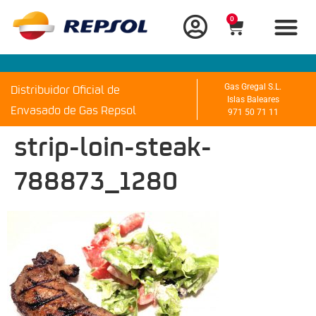
0
Distribuidor Oficial de
Gas Gregal S.L.
Islas Baleares
Envasado de Gas Repsol
971 50 71 11
strip-loin-steak-
788873_1280