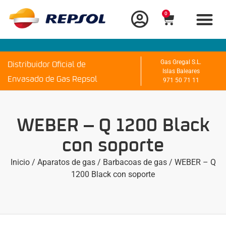
0
Distribuidor Oficial de
Gas Gregal S.L.
Islas Baleares
Envasado de Gas Repsol
971 50 71 11
WEBER – Q 1200 Black
con soporte
Inicio
/
Aparatos de gas
/
Barbacoas de gas
/ WEBER – Q
1200 Black con soporte