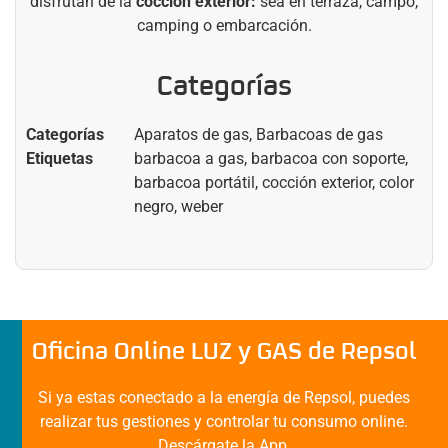
disfrutan de la
cocción exterior:
sea en terraza, campo,
camping o embarcación.
Categorías
Categorías
Aparatos de gas
,
Barbacoas de gas
Etiquetas
barbacoa a gas
,
barbacoa con soporte
,
barbacoa portátil
,
cocción exterior
,
color
negro
,
weber
Oficina Online LUZ y GAS de Repsol
Si ya estas conectado a la energía de Repsol, puedes
realizar tus gestiones y controlar tu consumo online.
Descárgate la App.