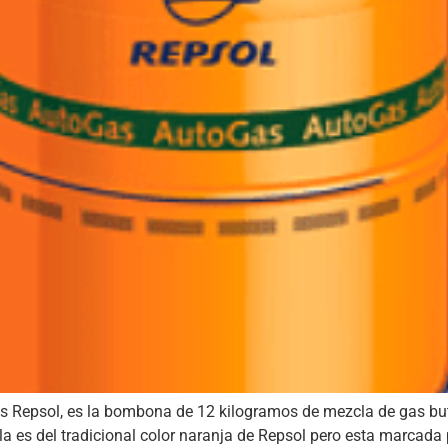
s Repsol, es la bombona de 12 kilogramos de mezcla de gas bu
lla es del tradicional color naranja de Repsol pero esta marcada