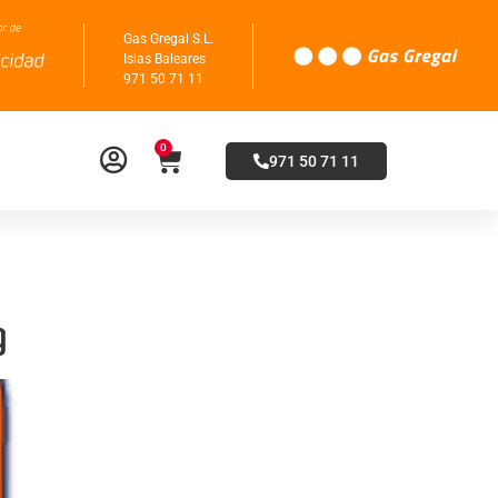
Gas Gregal S.L.
Islas Baleares
971 50 71 11
0
971 50 71 11
g