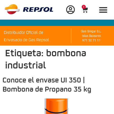
0
Distribuidor Oficial de
Gas Gregal S.L.
Islas Baleares
Envasado de Gas Repsol
971 50 71 11
Etiqueta:
bombona
industrial
Conoce el envase UI 350 |
Bombona de Propano 35 kg