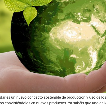
ar es un nuevo concepto sostenible de producción y uso de los r
os convirtiéndolos en nuevos productos. Ya sabéis que uno de lo