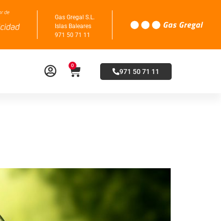
Gas Gregal S.L.
Islas Baleares
971 50 71 11
0
971 50 71 11