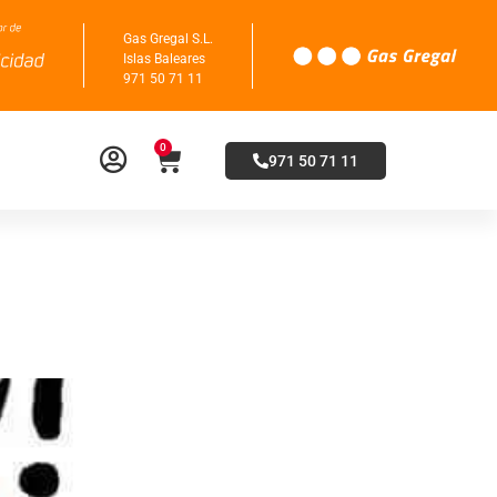
Gas Gregal S.L.
Islas Baleares
971 50 71 11
0
971 50 71 11