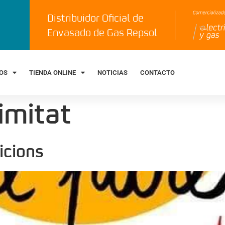
Distribuidor Oficial de
Envasado de Gas Repsol
IOS
TIENDA ONLINE
NOTICIAS
CONTACTO
imitat
icions