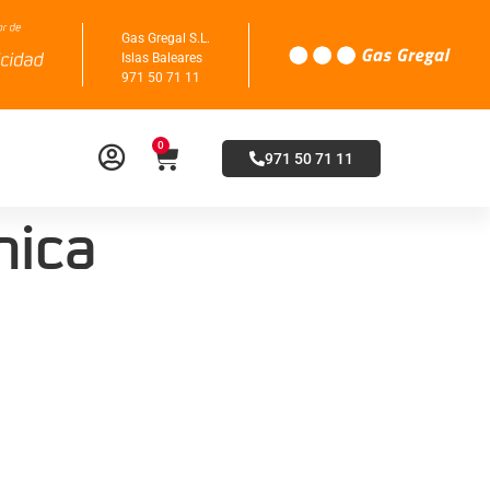
Gas Gregal S.L.
Islas Baleares
971 50 71 11
0
971 50 71 11
mica