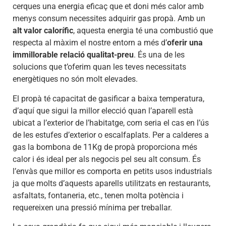
cerques una energia eficaç que et doni més calor amb
menys consum necessites adquirir gas propà. Amb un
alt valor calorífic
, aquesta energia té una combustió que
respecta al màxim el nostre entorn a més d’
oferir una
immillorable relació qualitat-preu
. És una de les
solucions que t’oferim quan les teves necessitats
energètiques no són molt elevades.
El propà té capacitat de gasificar a baixa temperatura,
d’aquí que sigui la millor elecció quan l’aparell està
ubicat a l’exterior de l’habitatge, com seria el cas en l’ús
de les estufes d’exterior o escalfaplats. Per a calderes a
gas la bombona de 11Kg de propà proporciona més
calor i és ideal per als negocis pel seu alt consum. És
l’envàs que millor es comporta en petits usos industrials
ja que molts d’aquests aparells utilitzats en restaurants,
asfaltats, fontaneria, etc., tenen molta potència i
requereixen una pressió mínima per treballar.