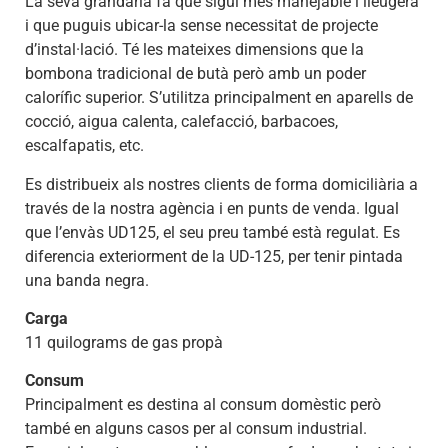
La seva grandària fa que sigui més manejable i lleugera
i que puguis ubicar-la sense necessitat de projecte
d’instal·lació. Té les mateixes dimensions que la
bombona tradicional de butà però amb un poder
calorífic superior. S’utilitza principalment en aparells de
cocció, aigua calenta, calefacció, barbacoes,
escalfapatis, etc.
Es distribueix als nostres clients de forma domiciliària a
través de la nostra agència i en punts de venda. Igual
que l’envàs UD125, el seu preu també està regulat. Es
diferencia exteriorment de la UD-125, per tenir pintada
una banda negra.
Carga
11 quilograms de gas propà
Consum
Principalment es destina al consum domèstic però
també en alguns casos per al consum industrial.