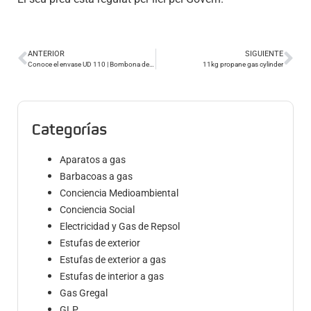
ANTERIOR
SIGUIENTE
Conoce el envase UD 110 | Bombona de Propano de 11kg
11kg propane gas cylinder
Categorías
Aparatos a gas
Barbacoas a gas
Conciencia Medioambiental
Conciencia Social
Electricidad y Gas de Repsol
Estufas de exterior
Estufas de exterior a gas
Estufas de interior a gas
Gas Gregal
GLP