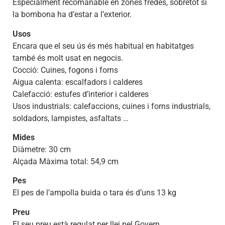
Especialment recomanable en zones fredes, sobretot si
la bombona ha d’estar a l’exterior.
Usos
Encara que el seu ús és més habitual en habitatges
també és molt usat en negocis.
Cocció: Cuines, fogons i forns
Aigua calenta: escalfadors i calderes
Calefacció: estufes d’interior i calderes
Usos industrials: calefaccions, cuines i forns industrials,
soldadors, lampistes, asfaltats …
Mides
Diàmetre: 30 cm
Alçada Màxima total: 54,9 cm
Pes
El pes de l’ampolla buida o tara és d’uns 13 kg
Preu
El seu preu està regulat per llei pel Govern.