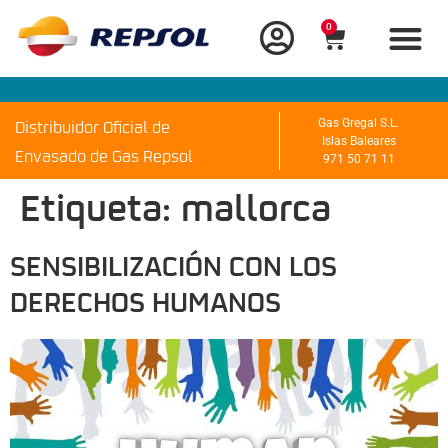
0
Distribuidor Oficial de
Gas Gregal S.L.
Islas Baleares
Envasado de Gas Repsol
971 50 71 11
Etiqueta:
mallorca
SENSIBILIZACIÓN CON LOS
DERECHOS HUMANOS